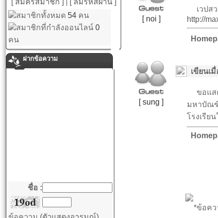
[ สมัครสมาชิก ]
|
[ ลืมรหัสผ่าน ]
เวปสวยม
สมาชิกทั้งหมด
54
คน
[ noi ]
http://ma
สมาชิกที่กำลังออนไลน์
0
Homep
คน
ฝากข้อความ
เขียนเมื่
ขอแสดงคว
[ sung ]
มหาบัณฑิต
โรงเรียน
Homep
ชื่อ :
*ข้อคว
ข้อความ
(ตัวแสดงอารมณ์)