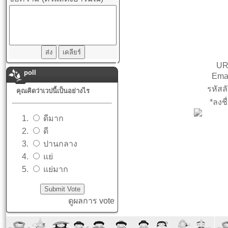
UR
poll
Emai
รหัสลั
คุณคิดว่าเวปนี้เป็นอย่างไร
*ลงชื่
ดีมาก
ดี
ปานกลาง
แย่
แย่มาก
ดูผลการ vote