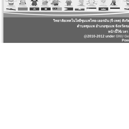
วิทยาลัยเทคโนโลยีชุมแพไทย-เยอรมัน (จี-เทค) สังก
ตำบลชุมแพ อำเภอชุมแพ จังหวัดข
หน้านี้ใช้เวล
@2010-2012 under
GNU Gen
Pow