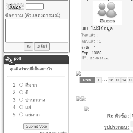
ข้อความ
(ตัวแสดงอารมณ์)
ไม่มีข้อมูล
UID :
:
โพสแล้ว
:
ตอบแล้ว
1
ระดับ : 1
Exp : 100%
IP
:
poll
110.49.24.
xxx
คุณคิดว่าเวปนี้เป็นอย่างไร
Prev
. . .
1
12
13
14
15
ดีมาก
ดี
ปานกลาง
แย่
แย่มาก
Re หัวข้อ :
รูปประกอบ :
*