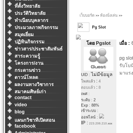
ที่ตั้งวิทยาลัย
ประวัติวิทยาลัย
เว็บบอร์ด
ห้องนั่งเล่น
>>
>>
ทำเนียบบุคลากร
Pg Slot
ประมวลภาพกิจกรรม
สมุดเยี่ยม
ปฏิทินกิจกรรม
โดย
Pgslot
เมื่อ :
จ
ข่าวสาร/ประชาสัมพันธ์
สาระความรู้
pg slot
โครงการ/งาน
รับโบ
กระดานข่าว
มาแรงท
ไม่มีข้อมูล
UID :
ดาวน์โหลด
:
โพสแล้ว
4
ผลงานทางวิชาการ
:
ตอบแล้ว
8
สมาคมศิษย์เก่า
เพศ :
contact
ระดับ : 2
video
Exp : 88%
เข้าระบบ :
blog
ออฟไลน์ :
แผนกวิชาทีเปิดสอน
IP
:
223.206.210.
xxx
facebook