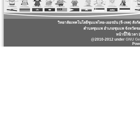
วิทยาลัยเทคโนโลยีชุมแพไทย-เยอรมัน (จี-เทค) สังก
ตำบลชุมแพ อำเภอชุมแพ จังหวัดข
หน้านี้ใช้เวลา
@2010-2012 under
GNU Gen
Pow