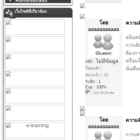
Administrator
เว็บไซต์ที่เกี่ยวข้อง
โดย
ความคิ
aaaaaaaaaaa
สล็อตน
การเดิ
ต้องกา
หรือแจ
ไม่มีข้อมูล
UID :
:
โพสแล้ว
นั่นคื
:
ตอบแล้ว
10
ระดับ : 1
Exp : 100%
IP
:
110.49.24.
xxx
โดย
ความคิ
aaaaaaaaaaa
การเล่