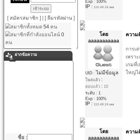
Exp : 100%
IP
:
110.49.24.
xxx
[ สมัครสมาชิก ]
|
[ ลืมรหัสผ่าน ]
สมาชิกทั้งหมด
54
คน
โดย
สมาชิกที่กำลังออนไลน์
0
ความคิ
aaaaaaaaaaa
คน
การเล่
ฝากข้อความ
เพราะก
เกมที
ใหญ่ได
ไม่มีข้อมูล
UID :
:
โพสแล้ว
:
ตอบแล้ว
10
ระดับ : 1
Exp : 100%
IP
:
110.49.24.
xxx
โดย
ความคิ
ชื่อ :
aaaaaaaaaaa