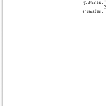
รูปประกอบ :
*
รายละเอียด :