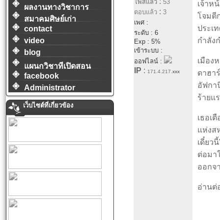
:
โพสแล้ว
53
เจ้าหน
ผลงานทางวิชาการ
:
ตอบแล้ว
3
โจมตีก
สมาคมศิษย์เก่า
เพศ :
ประเท
contact
ระดับ : 6
video
กำลัง
Exp : 5%
เข้าระบบ :
blog
เมืองห
ออฟไลน์ :
แผนกวิชาทีเปิดสอน
IP
:
171.4.217.
xxx
ดาฮาร
facebook
อัฟกาน
Administrator
ร้ายแร
เว็บไซต์ที่เกี่ยวข้อง
เธอเตื
แห่งส
เดี๋ยวนี้
ต่อมา
ออกจา
อ่าน