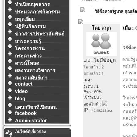
ทำเนียบบุคลากร
วิธีซื้อหวยรัฐบาล คุณเล
ประมวลภาพกิจกรรม
สมุดเยี่ยม
ปฏิทินกิจกรรม
โดย
สนุก
เมื่อ :
จ
ข่าวสาร/ประชาสัมพันธ์
สาระความรู้
วิธีซื้
โครงการ/งาน
กระดานข่าว
หวยรัฐบ
ไม่มีข้อมูล
UID :
ดาวน์โหลด
พนันที่
:
โพสแล้ว
2
ผลงานทางวิชาการ
เข้าร่ว
:
ตอบแล้ว
1
สมาคมศิษย์เก่า
สลากลอต
เพศ :
contact
จะช่วย
ระดับ : 1
video
Exp : 60%
เข้าระบบ :
ในการซื
blog
ออฟไลน์ :
รับใบอน
แผนกวิชาทีเปิดสอน
IP
:
49.49.218.
xxx
ถนนหรือ
facebook
และผู้จ
Administrator
ครับคุณ
เว็บไซต์ที่เกี่ยวข้อง
ทางเข้า