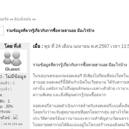
บบอร์ด
ห้องนั่งเล่น
>>
>>
รวมข้อมูลที่ควรรู้เกี่ยวกับการซื้อหวยฮานอย มีอะไรบ้าง
โดย
พี่เต้
เมื่อ :
พุธ ที่ 24 เดือน เมษายน พ.ศ.2567 เวลา 1
รวมข้อมูลที่ควรรู้เกี่ยวกับการซื้อหวยฮานอย มีอะไรบ้าง
ในขอบเขตของเกมลอตเตอรี มีเพียงไม่กี่คนที่หลงให
ไม่มีข้อมูล
D :
ฮานอย ลอตเตอรี่นี้มีต้นกำเนิดในเวียดนาม ได้รับความส
:
สแล้ว
1
เท่านั้น แต่ยังรวมไปถึงคุณลักษณะเฉพาะตัวด้วย เรามาเจ
:
บแล้ว
ความพิเศษ และสิ่งที่คุณควรรู้ก่อนซื้อสลาก
ศ :
ดับ : 1
ลอตเตอรี่ฮานอยดำเนินการคล้ายกับลอตเตอรี่แบบดั้งเดิม
p : 20%
้าระบบ :
โดยหวังว่าจะจับคู่หมายเลขที่ออกโดยการสุ่ม อย่างไรก็ตาม ส
ฟไลน์ :
ประวัติศาสตร์อันยาวนานและความสำคัญทางวัฒนธรรมใ
:
49.49.229.
xxx
ไปหลายทศวรรษได้ฝังแน่นอยู่ในโครงสร้างของสังคมเวีย