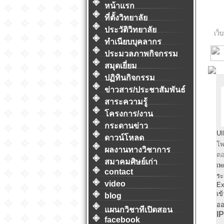
หน้าแรก
ที่ตั้งวิทยาลัย
ประวัติวิทยาลัย
เว็
ทำเนียบบุคลากร
ประมวลภาพกิจกรรม
สมุดเยี่ยม
ปฏิทินกิจกรรม
ข่าวสาร/ประชาสัมพันธ์
สาระความรู้
โครงการ/งาน
กระดานข่าว
UI
ดาวน์โหลด
โพ
ผลงานทางวิชาการ
ตอ
สมาคมศิษย์เก่า
เพ
contact
ระ
video
Ex
เข
blog
ออ
แผนกวิชาทีเปิดสอน
IP
facebook