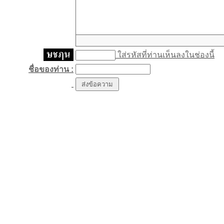
ใส่รหัสที่ท่านเห็นลงในช่องนี้
ชื่อของท่าน :