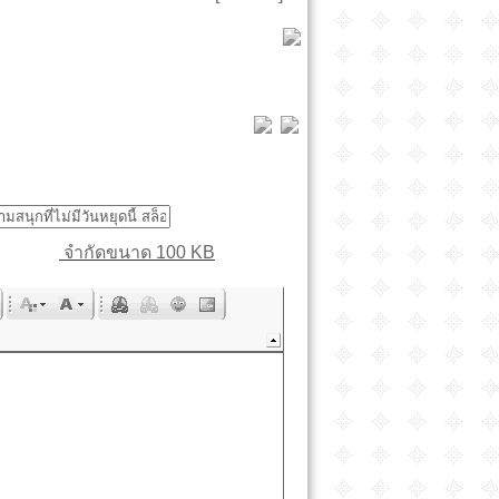
จำกัดขนาด 100 KB