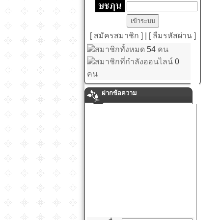
[ สมัครสมาชิก ]
|
[ ลืมรหัสผ่าน ]
สมาชิกทั้งหมด
54
คน
สมาชิกที่กำลังออนไลน์
0
คน
ฝากข้อความ