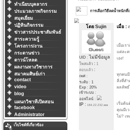
ทำเนียบบุคลากร
การเลือกวิธีลดน้ำหนักที่เ
ประมวลภาพกิจกรรม
สมุดเยี่ยม
ปฏิทินกิจกรรม
โดย
Sujin
เมื่อ :
ศ
ข่าวสาร/ประชาสัมพันธ์
สาระความรู้
เมื่อเร
โครงการ/งาน
แต่ละคน
กระดานข่าว
ไม่มีข้อมูล
UID :
เอง!
ดาวน์โหลด
:
โพสแล้ว
1
ผลงานทางวิชาการ
:
ตอบแล้ว
สมาคมศิษย์เก่า
ทุกคนมี
เพศ :
contact
สิ่งที่ส
ระดับ : 1
video
ผลลัพธ์
Exp : 20%
เข้าระบบ :
blog
ออฟไลน์ :
แผนกวิชาทีเปิดสอน
เริ่มต
IP
:
184.22.232.
xxx
facebook
คุณมีเว
Administrator
ไม่? เห
เว็บไซต์ที่เกี่ยวข้อง