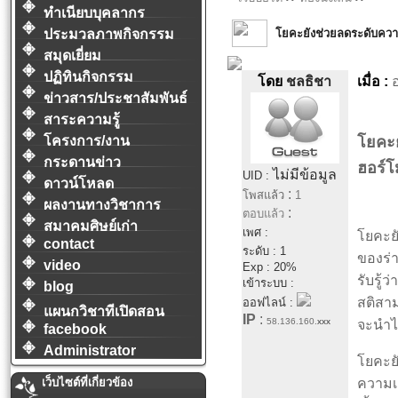
ทำเนียบบุคลากร
โยคะยังช่วยลดระดับความ
ประมวลภาพกิจกรรม
สมุดเยี่ยม
ปฏิทินกิจกรรม
โดย
ชลธิชา
เมื่อ :
อ
ข่าวสาร/ประชาสัมพันธ์
สาระความรู้
โครงการ/งาน
โยคะย
กระดานข่าว
ฮอร์
ไม่มีข้อมูล
UID :
ดาวน์โหลด
:
โพสแล้ว
1
ผลงานทางวิชาการ
:
ตอบแล้ว
สมาคมศิษย์เก่า
เพศ :
โยคะยั
contact
ระดับ : 1
ของร่
video
Exp : 20%
รับรู้
เข้าระบบ :
blog
สติสาม
ออฟไลน์ :
แผนกวิชาทีเปิดสอน
IP
:
58.136.160.
xxx
จะนำไป
facebook
Administrator
โยคะย
เว็บไซต์ที่เกี่ยวข้อง
ความเค