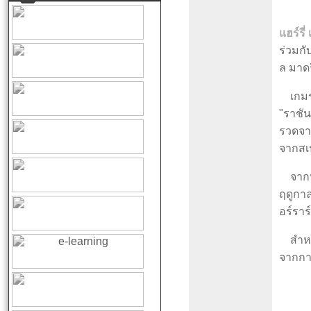
แฮร์รี่
ร่วมกับ
ล มาด
เกมรอบ
"ราชัน
รวดจาก
จากสเป
จากประ
ฤดูกาล
อร์ราร
สำหรับ
จากการ