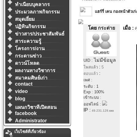
ทำเนียบบุคลากร
แฮร์รี่ เคน กองหน้าตัวเก่
ประมวลภาพกิจกรรม
สมุดเยี่ยม
ปฏิทินกิจกรรม
โดย
กระต่าย
เมื่อ :
ศ
ข่าวสาร/ประชาสัมพันธ์
สาระความรู้
โครงการ/งาน
กระดานข่าว
ไม่มีข้อมูล
UID :
ดาวน์โหลด
:
โพสแล้ว
5
ผลงานทางวิชาการ
:
ตอบแล้ว
สมาคมศิษย์เก่า
เพศ :
contact
ระดับ : 1
video
Exp : 100%
เข้าระบบ :
blog
ออฟไลน์ :
แผนกวิชาทีเปิดสอน
IP
:
49.231.129.
xxx
facebook
Administrator
เว็บไซต์ที่เกี่ยวข้อง