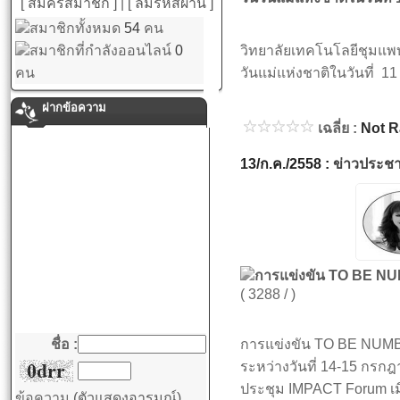
[ สมัครสมาชิก ]
|
[ ลืมรหัสผ่าน ]
สมาชิกทั้งหมด
54
คน
สมาชิกที่กำลังออนไลน์
0
วิทยาลัยเทคโนโลยีชุมแพบ
คน
วันแม่แห่งชาติในวันที่ 
ฝากข้อความ
เฉลี่ย :
Not R
13/ก.ค./2558 :
ข่าวประชา
การแข่งขัน TO BE N
( 3288 / )
ชื่อ :
การแข่งขัน TO BE NUM
ระหว่างวันที่ 14-15 กรกฎ
ประชุม IMPACT Forum เม
ข้อความ
(ตัวแสดงอารมณ์)