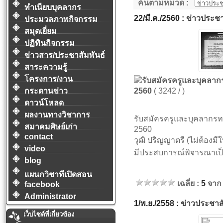
ค้นตามหมวด :
ทำเนียบบุคลากร
22/มี.ค./2560 :
ข่าวประชา
ประมวลภาพกิจกรรม
สมุดเยี่ยม
ปฏิทินกิจกรรม
ข่าวสาร/ประชาสัมพันธ์
สาระความรู้
โครงการ/งาน
รับสมัครครูและบุคลาก
กระดานข่าว
2560
( 3242 / )
ดาวน์โหลด
ผลงานทางวิชาการ
รับสมัครครูและบุคลากรท
สมาคมศิษย์เก่า
2560
contact
วุฒิ ปริญญาตรี (ไม่ต้องม
video
มีประสบการณ์พิจารณาเป็
blog
แผนกวิชาทีเปิดสอน
เฉลี่ย :
5
จาก
facebook
Administrator
1/พ.ย./2558 :
ข่าวประชาสั
เว็บไซต์ที่เกี่ยวข้อง