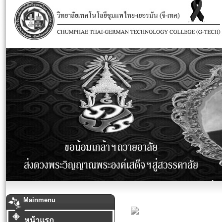
Mainmenu
หน้าแรก