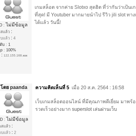
เกมสล็อต จากค่าย Slotxo สุดฮิต ที่ว่ากันว่าเป้นเ
ที่สุด! มี Youtuber มากมายนำไป รีวิว jili slot ท
ได้แล้ว วันนี้!
ไม่มีข้อมูล
D :
:
สแล้ว
:
บแล้ว
4
ดับ : 1
p : 100%
:
122.155.168.
xxx
โดย
paanda
ความคิดเห็นที่ 5
เมื่อ 20 ส.ค. 2564 : 16:58
เว็บเกมสล็อตออนไลน์ ที่มีคุณภาพดีเยี่ยม มาพร
รวดเร็วอย่างมาก
superslot เล่นผ่านเว็บ
ไม่มีข้อมูล
ID :
:
พสแล้ว
:
อบแล้ว
2