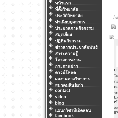
หน้าแรก
ที่ตั้งวิทยาลัย
ประวัติวิทยาลัย
เว็
ทำเนียบบุคลากร
ประมวลภาพกิจกรรม
สมุดเยี่ยม
ปฏิทินกิจกรรม
ข่าวสาร/ประชาสัมพันธ์
สาระความรู้
โครงการ/งาน
กระดานข่าว
UI
ดาวน์โหลด
โพ
ผลงานทางวิชาการ
ตอ
สมาคมศิษย์เก่า
เพ
contact
ระ
video
Ex
เข
blog
ออ
แผนกวิชาทีเปิดสอน
IP
facebook