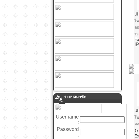
UI
โพ
ตอ
ระ
Ex
IP
ระบบสมาชิก
UI
Username
โพ
:
ตอ
Password
ระ
:
Ex