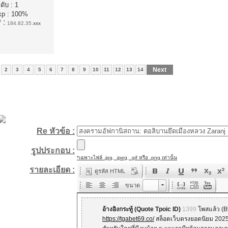
ดับ : 1
xp : 100%
P
:
184.82.35.
xxx
Next
2
3
4
5
6
7
8
9
10
11
12
13
14
Re หัวข้อ :
รูปประกอบ :
*เฉพาะไฟล์ .jpg, .jpeg, .gif หรือ .png เท่านั้น
รายละเอียด :
ดูรหัส HTML
ขนาด
ขนาด