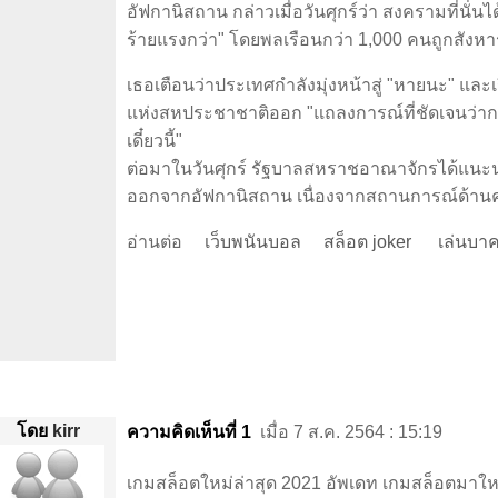
อัฟกานิสถาน กล่าวเมื่อวันศุกร์ว่า สงครามที่นั่นได
ร้ายแรงกว่า" โดยพลเรือนกว่า 1,000 คนถูกสังหา
เธอเตือนว่าประเทศกำลังมุ่งหน้าสู่ "หายนะ" แล
แห่งสหประชาชาติออก "แถลงการณ์ที่ชัดเจนว่ากา
เดี๋ยวนี้"
ต่อมาในวันศุกร์ รัฐบาลสหราชอาณาจักรได้แน
ออกจากอัฟกานิสถาน เนื่องจากสถานการณ์ด้านค
อ่านต่อ
เว็บพนันบอล
สล็อต joker
เล่นบาค
โดย
kirr
ความคิดเห็นที่ 1
เมื่อ 7 ส.ค. 2564 : 15:19
เกมสล็อตใหม่ล่าสุด 2021 อัพเดท เกมสล็อตมาให