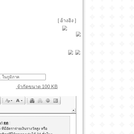
[
อ้างอิง
]
จำกัดขนาด 100 KB