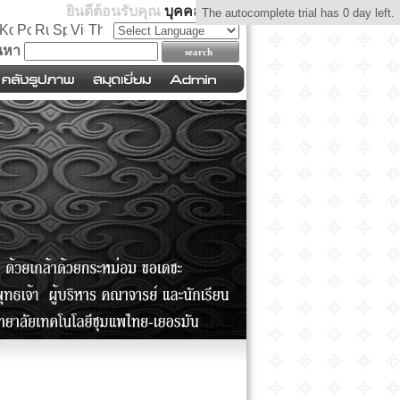
ยินดีต้อนรับคุณ
บุคคลทั่วไป
The autocomplete trial has 0 day left.
นหา