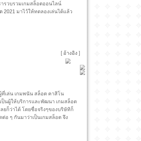
เรารวบรวมเกมสล็อตออนไลน์
ต 2021
มาไว้ให้ทดลองเล่นได้แล้ว
[
อ้างอิง
]
บผู้ที่เล่น เกมพนัน สล็อต คาสิโน
้นเป็นผู้ให้บริการและพัฒนา เกมสล็อต
ลยก็ว่าได้ โดยชื่อจริงๆของบริษัทิก็
่อ ๆ กันมาว่าเป็นเกมสล็อต จึง