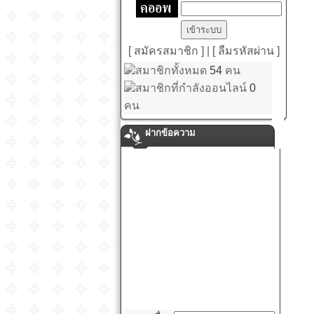
[ สมัครสมาชิก ]
|
[ ลืมรหัสผ่าน ]
สมาชิกทั้งหมด
54
คน
สมาชิกที่กำลังออนไลน์
0
คน
ฝากข้อความ