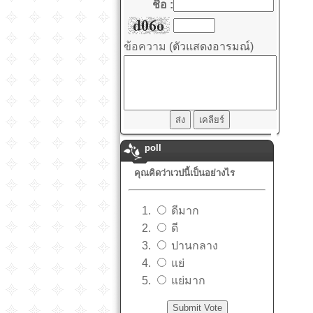
ชื่อ :
ข้อความ
(ตัวแสดงอารมณ์)
poll
คุณคิดว่าเวปนี้เป็นอย่างไร
ดีมาก
ดี
ปานกลาง
แย่
แย่มาก