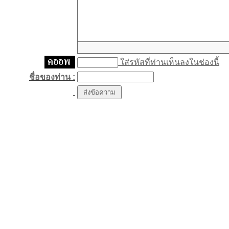
ใส่รหัสที่ท่านเห็นลงในช่องนี้
ชื่อของท่าน :