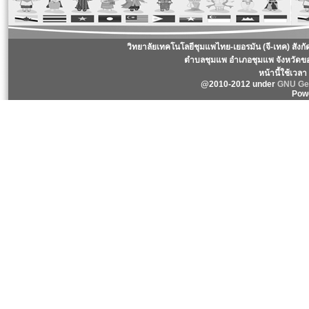
วิทยาลัยเทคโนโลยีชุมแพไทย-เยอรมัน (จี-เทค) สังก
ตำบลชุมแพ อำเภอชุมแพ จังหวัดข
หน้านี้ใช้เวล
@2010-2012 under
GNU Gen
Pow