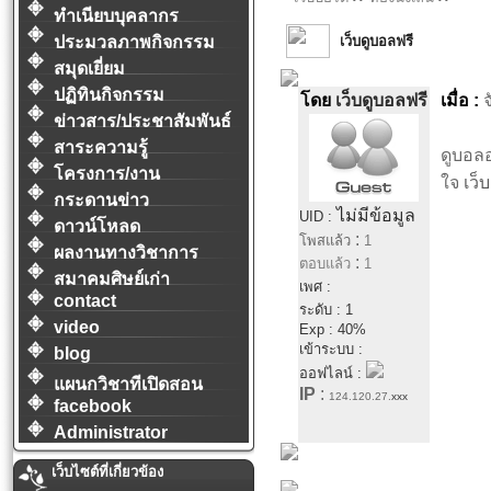
ทำเนียบบุคลากร
เว็บดูบอลฟรี
ประมวลภาพกิจกรรม
สมุดเยี่ยม
ปฏิทินกิจกรรม
โดย
เว็บดูบอลฟรี
เมื่อ :
จ
ข่าวสาร/ประชาสัมพันธ์
สาระความรู้
ดูบอล
โครงการ/งาน
ใจ
เว็
กระดานข่าว
ไม่มีข้อมูล
UID :
ดาวน์โหลด
:
โพสแล้ว
1
ผลงานทางวิชาการ
:
ตอบแล้ว
1
สมาคมศิษย์เก่า
เพศ :
contact
ระดับ : 1
video
Exp : 40%
เข้าระบบ :
blog
ออฟไลน์ :
แผนกวิชาทีเปิดสอน
IP
:
124.120.27.
xxx
facebook
Administrator
เว็บไซต์ที่เกี่ยวข้อง