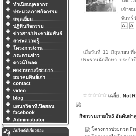
โดย : 
ทำเนียบบุคลากร
เข้าชม
ประมวลภาพกิจกรรม
จันทร์ 
สมุดเยี่ยม
A-
A
ปฏิทินกิจกรรม
ข่าวสาร/ประชาสัมพันธ์
สาระความรู้
โครงการ/งาน
เมื่อวันที่ 11 มิถุนายน ท
กระดานข่าว
ประธานนักศึกษา ประจำป
ดาวน์โหลด
ผลงานทางวิชาการ
สมาคมศิษย์เก่า
contact
video
เฉลี่ย :
Not R
blog
แผนกวิชาทีเปิดสอน
facebook
กิจกรรมภายใน5 อันดับล่าส
Administrator
โครงการประกวด Fre
เว็บไซต์ที่เกี่ยวข้อง