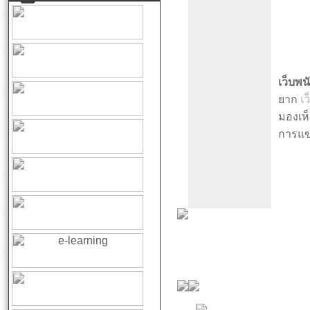
เว็บพน
ยาก
เว
มองเห็
การแข่ง