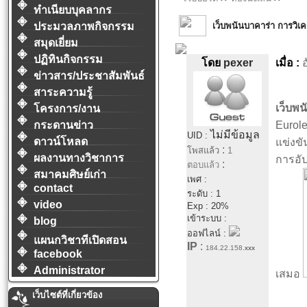
ทำเนียบบุคลากร
เว็บพนันบาคาร่า การวิเ
ประมวลภาพกิจกรรม
สมุดเยี่ยม
ปฏิทินกิจกรรม
โดย
pexer
เมื่อ :
อ
ข่าวสาร/ประชาสัมพันธ์
สาระความรู้
เว็บพน
โครงการ/งาน
กระดานข่าว
Eurol
ไม่มีข้อมูล
UID :
ดาวน์โหลด
แข่งขั
:
โพสแล้ว
1
ผลงานทางวิชาการ
การอัป
:
ตอบแล้ว
สมาคมศิษย์เก่า
เพศ :
contact
ระดับ : 1
video
Exp : 20%
เข้าระบบ :
blog
ออฟไลน์ :
แผนกวิชาทีเปิดสอน
IP
:
184.22.158.
xxx
facebook
Administrator
เสมอ
เว็บไซต์ที่เกี่ยวข้อง