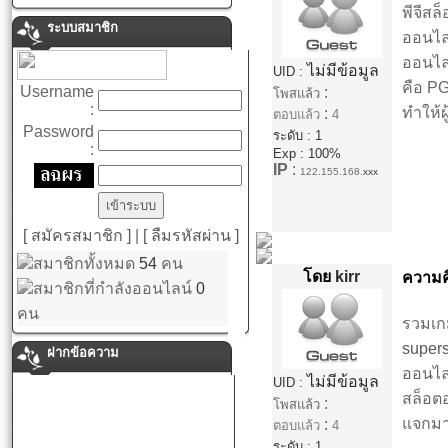
พีจีสล็
ระบบสมาชิก
ออนไลน
ออนไลน
ไม่มีข้อมูล
UID :
คือ PG
Username
:
โพสแล้ว
:
ทำให้ผ
:
ตอบแล้ว
4
Password
ระดับ : 1
:
Exp : 100%
IP
:
122.155.168.
xxx
[ สมัครสมาชิก ]
|
[ ลืมรหัสผ่าน ]
สมาชิกทั้งหมด
54
คน
โดย
kirr
ความคิ
สมาชิกที่กำลังออนไลน์
0
คน
รวมเกม
supers
ฝากข้อความ
ออนไลน
ไม่มีข้อมูล
UID :
สล็อต
:
โพสแล้ว
แจกมาก
:
ตอบแล้ว
4
ระดับ : 1