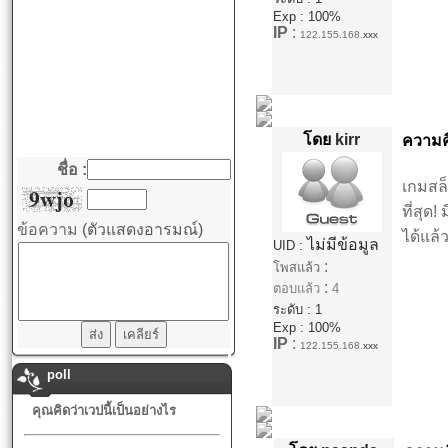
Exp : 100%
IP
:
122.155.168.
xxx
โดย
kirr
ความคิ
ชื่อ :
เกมสล็
ที่สุด
ข้อความ
(ตัวแสดงอารมณ์)
ได้แล้ว 
ไม่มีข้อมูล
UID :
:
โพสแล้ว
:
ตอบแล้ว
4
ระดับ : 1
Exp : 100%
IP
:
122.155.168.
xxx
poll
คุณคิดว่าเวปนี้เป็นอย่างไร