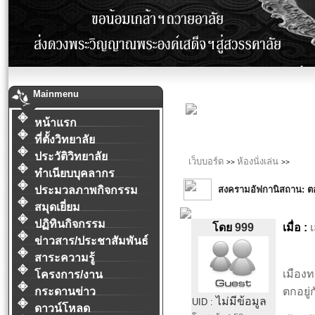
Mainmenu
หน้าแรก
ที่ตั้งวิทยาลัย
ประวัติวิทยาลัย
เว็บบอร์ด
ห้องนั่งเล่น
>>
>>
ทำเนียบบุคลากร
สงครามอัฟกานิสถาน: ตอล
ประมวลภาพกิจกรรม
สมุดเยี่ยม
ปฏิทินกิจกรรม
โดย
999
เมื่อ :
เ
ข่าวสาร/ประชาสัมพันธ์
สาระความรู้
เมืองท
โครงการ/งาน
กระดานข่าว
ตกอยู่ก
ไม่มีข้อมูล
UID :
ดาวน์โหลด