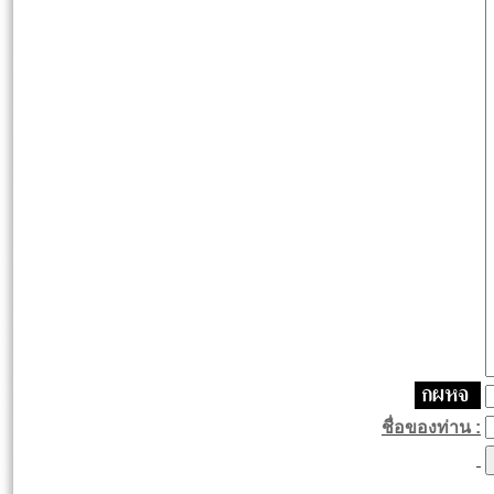
ชื่อของท่าน :