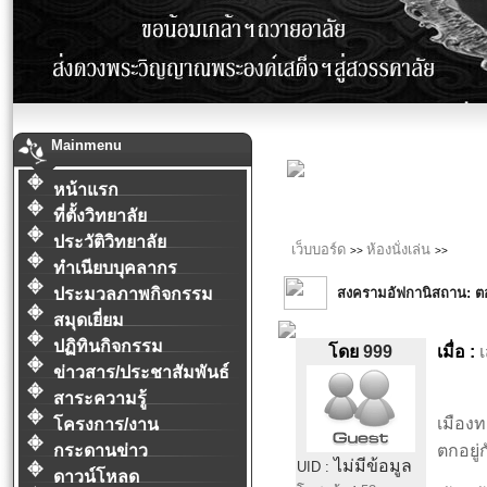
Mainmenu
หน้าแรก
ที่ตั้งวิทยาลัย
ประวัติวิทยาลัย
เว็บบอร์ด
ห้องนั่งเล่น
>>
>>
ทำเนียบบุคลากร
สงครามอัฟกานิสถาน: ตอล
ประมวลภาพกิจกรรม
สมุดเยี่ยม
ปฏิทินกิจกรรม
โดย
999
เมื่อ :
เ
ข่าวสาร/ประชาสัมพันธ์
สาระความรู้
เมืองท
โครงการ/งาน
กระดานข่าว
ตกอยู่ก
ไม่มีข้อมูล
UID :
ดาวน์โหลด