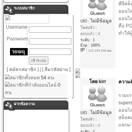
พีจีสล็
ระบบสมาชิก
ออนไลน
ออนไลน
ไม่มีข้อมูล
UID :
คือ PG
Username
:
โพสแล้ว
:
ทำให้ผ
:
ตอบแล้ว
4
Password
ระดับ : 1
:
Exp : 100%
IP
:
122.155.168.
xxx
[ สมัครสมาชิก ]
|
[ ลืมรหัสผ่าน ]
สมาชิกทั้งหมด
54
คน
โดย
kirr
ความคิ
สมาชิกที่กำลังออนไลน์
0
คน
รวมเกม
supers
ฝากข้อความ
ออนไลน
ไม่มีข้อมูล
UID :
สล็อต
:
โพสแล้ว
แจกมาก
:
ตอบแล้ว
4
ระดับ : 1