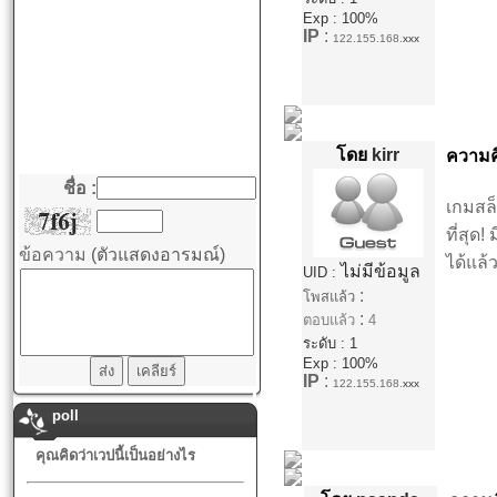
Exp : 100%
IP
:
122.155.168.
xxx
โดย
kirr
ความคิ
ชื่อ :
เกมสล็
ที่สุด
ข้อความ
(ตัวแสดงอารมณ์)
ได้แล้ว 
ไม่มีข้อมูล
UID :
:
โพสแล้ว
:
ตอบแล้ว
4
ระดับ : 1
Exp : 100%
IP
:
122.155.168.
xxx
poll
คุณคิดว่าเวปนี้เป็นอย่างไร