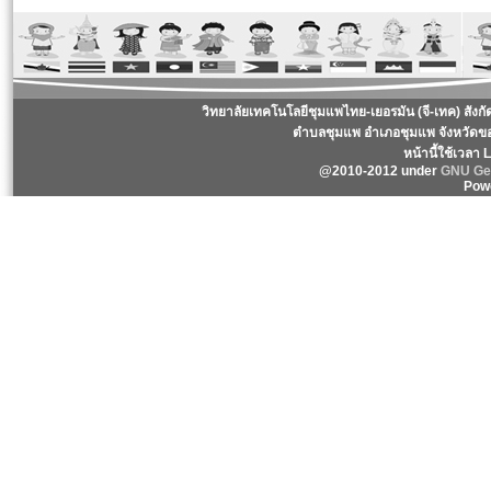
วิทยาลัยเทคโนโลยีชุมแพไทย-เยอรมัน (จี-เทค) สังก
ตำบลชุมแพ อำเภอชุมแพ จังหวัดข
หน้านี้ใช้เวลา
@2010-2012 under
GNU Gen
Pow