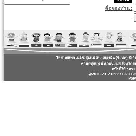
ชื่อของท่าน :
วิทยาลัยเทคโนโลยีชุมแพไทย-เยอรมัน (จี-เทค) สังก
ตำบลชุมแพ อำเภอชุมแพ จังหวัดข
หน้านี้ใช้เวลา
@2010-2012 under
GNU Gen
Pow