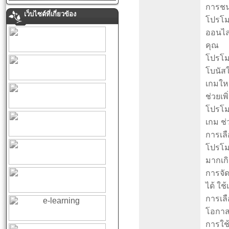
การชน
เว็บไซต์ที่เกี่ยวข้อง
โปรโมช
ออนไลน
คุณ
โปรโมช
โบนัส
เกมให
ช่วยเ
โปรโมช
เกม ช่
การเล
โปรโมช
มากเก
การจั
ได้ ใช
การเลื
โอกาสใ
การใช้