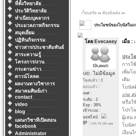
ที่ตั้งวิทยาลัย
ประวัติวิทยาลัย
เว็บบอร์ด
ห้องนั่งเล่น
>>
>>
ทำเนียบบุคลากร
ประโยชน์ของโบนัสในเ
ประมวลภาพกิจกรรม
สมุดเยี่ยม
ปฏิทินกิจกรรม
โดย
Evecasey
เมื่อ :
เ
ข่าวสาร/ประชาสัมพันธ์
สาระความรู้
ประโย
โครงการ/งาน
การใช
กระดานข่าว
เพิ่มโ
ไม่มีข้อมูล
UID :
ดาวน์โหลด
เติม
:
โพสแล้ว
8
ผลงานทางวิชาการ
:
ตอบแล้ว
โบนัสต
สมาคมศิษย์เก่า
เพศ :
เกม สล
contact
ระดับ : 2
หรือใช
video
Exp : 38%
โปรโมช
เข้าระบบ :
blog
ออฟไลน์ :
ผู้เล
แผนกวิชาทีเปิดสอน
IP
:
103.76.181.
xxx
โบนัสก
facebook
เงื่อน
Administrator