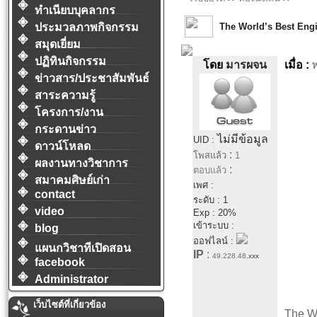
ทำเนียบบุคลากร
The World’s Best Eng
ประมวลภาพกิจกรรม
สมุดเยี่ยม
ปฏิทินกิจกรรม
โดย
มารผจน
เมื่อ :
ข่าวสาร/ประชาสัมพันธ์
สาระความรู้
โครงการ/งาน
กระดานข่าว
ไม่มีข้อมูล
UID :
ดาวน์โหลด
:
โพสแล้ว
1
ผลงานทางวิชาการ
:
ตอบแล้ว
สมาคมศิษย์เก่า
เพศ :
contact
ระดับ : 1
video
Exp : 20%
เข้าระบบ :
blog
ออฟไลน์ :
แผนกวิชาทีเปิดสอน
IP
:
49.228.48.
xxx
facebook
Administrator
เว็บไซต์ที่เกี่ยวข้อง
The Wo