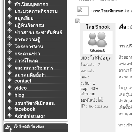
ทำเนียบบุคลากร
การเปรียบเทียบระหว่าง
ประมวลภาพกิจกรรม
สมุดเยี่ยม
ปฏิทินกิจกรรม
โดย
Snook
เมื่อ :
อ
ข่าวสาร/ประชาสัมพันธ์
สาระความรู้
การเปร
โครงการ/งาน
กระดานข่าว
ห้วยฮา
ไม่มีข้อมูล
UID :
ดาวน์โหลด
แพลตฟอร
:
โพสแล้ว
2
ผลงานทางวิชาการ
อาณาจัก
:
ตอบแล้ว
สมาคมศิษย์เก่า
หวยฮานอ
เพศ :
contact
ระดับ : 1
video
ในรูปแบ
Exp : 40%
เข้าระบบ :
เล่นรุ่
blog
ออฟไลน์ :
สำคัญส่
แผนกวิชาทีเปิดสอน
IP
:
49.49.218.
xxx
เพื่อซื
facebook
หากคุณส
Administrator
ทางเข้าด
เว็บไซต์ที่เกี่ยวข้อง