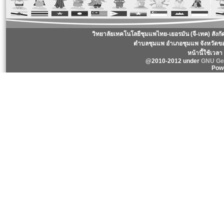
วิทยาลัยเทคโนโลยีชุมแพไทย-เยอรมัน (จี-เทค) สังก
ตำบลชุมแพ อำเภอชุมแพ จังหวัดข
หน้านี้ใช้เวล
@2010-2012 under
GNU Gen
Pow