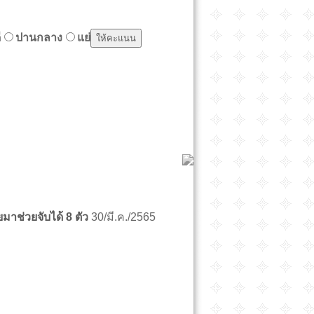
ี
ปานกลาง
แย่
ยมาช่วยจับได้ 8 ตัว
30/มี.ค./2565