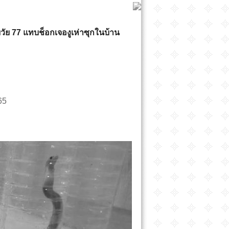
ยวัย 77 แทบช็อกเจองูเห่าซุกในบ้าน
65