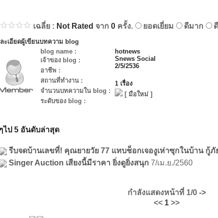
เฉลี่ย :
Not Rated
จาก
0
ครั้ง.
ยอดเยี่ยม
ดีมาก
ด
ละเอียดผู้เขียนบทความ blog
blog name :
hotnews
Snews Social
เจ้าของ blog :
2/5/2536
อาชีพ :
สถานที่ทำงาน :
1 เรื่อง
จำนวนบทความใน blog :
[ มือใหม่ ]
ระดับของ blog :
วๆไป 5 อันดับล่าสุด
รีบจดบ้านเลขที่! คุณยายวัย 77 แทบช็อกเจองูเห่าซุกในบ้าน กู้ภั
Singer Auction เสียงนี้มีราคา ยิ่งดูยิ่งสนุก
7/เม.ย./2560
กำลังแสดงหน้าที่
1/0
->
<<
1
>>